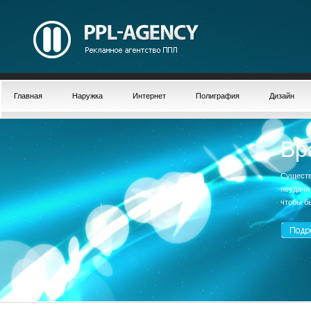
Главная
Наружка
Интернет
Полиграфия
Дизайн
Вр
Существ
неудачи
чтобы б