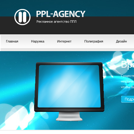
Главная
Наружка
Интернет
Полиграфия
Дизайн
Вр
Существ
неудачи
чтобы б