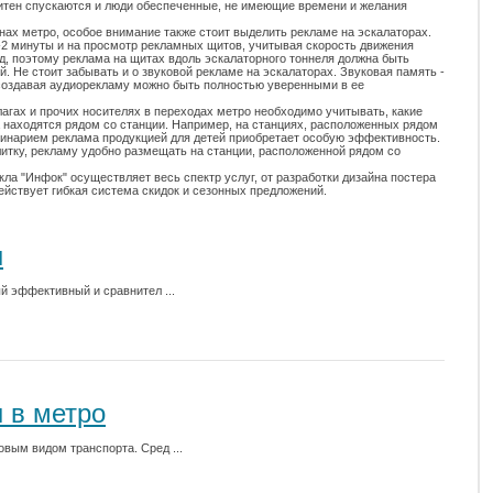
литен спускаются и люди обеспеченные, не имеющие времени и желания
нах метро, особое внимание также стоит выделить рекламе на эскалаторах.
-2 минуты и на просмотр рекламных щитов, учитывая скорость движения
нд, поэтому реклама на щитах вдоль эскалаторного тоннеля должна быть
 Не стоит забывать и о звуковой рекламе на эскалаторах. Звуковая память -
 создавая аудиорекламу можно быть полностью уверенными в ее
гах и прочих носителях в переходах метро необходимо учитывать, какие
а находятся рядом со станции. Например, на станциях, расположенных рядом
финарием реклама продукцией для детей приобретает особую эффективность.
итку, рекламу удобно размещать на станции, расположенной рядом со
ла "Инфок" осуществляет весь спектр услуг, от разработки дизайна постера
ействует гибкая система скидок и сезонных предложений.
ы
й эффективный и сравнител ...
 в метро
вым видом транспорта. Сред ...