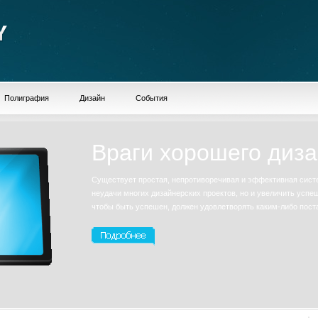
Полиграфия
Дизайн
События
Враги хорошего диз
Существует простая, непротиворечивая и эффективная сист
неудачи многих дизайнерских проектов, но и увеличить успе
чтобы быть успешен, должен удовлетворять каким-либо пост