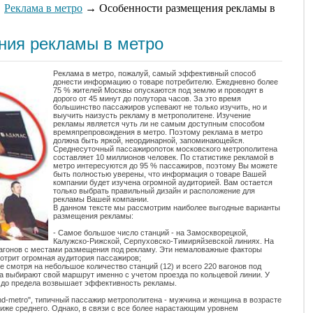
→
Реклама в метро
→ Особенности размещения рекламы в
ния рекламы в метро
Реклама в метро, пожалуй, самый эффективный способ
донести информацию о товаре потребителю. Ежедневно более
75 % жителей Москвы опускаются под землю и проводят в
дорого от 45 минут до полутора часов. За это время
большинство пассажиров успевают не только изучить, но и
выучить наизусть рекламу в метрополитене. Изучение
рекламы является чуть ли не самым доступным способом
времяпрепровождения в метро. Поэтому реклама в метро
должна быть яркой, неординарной, запоминающейся.
Среднесуточный пассажиропоток московского метрополитена
составляет 10 миллионов человек. По статистике рекламой в
метро интересуются до 95 % пассажиров, поэтому Вы можете
быть полностью уверены, что информация о товаре Вашей
компании будет изучена огромной аудиторией. Вам остается
только выбрать правильный дизайн и расположение для
рекламы Вашей компании.
В данном тексте мы рассмотрим наиболее выгодные варианты
размещения рекламы:
- Самое большое число станций - на Замоскворецкой,
Калужско-Рижской, Серпуховско-Тимиряйзевской линиях. На
вагонов с местами размещения под рекламу. Эти немаловажные факторы
отрит огромная аудитория пассажиров;
е смотря на небольшое количество станций (12) и всего 220 вагонов под
 выбирают свой маршрут именно с учетом проезда по кольцевой линии. У
о до предела возвышает эффективность рекламы.
d-metro", типичный пассажир метрополитена - мужчина и женщина в возрасте
 ниже среднего. Однако, в связи с все более нарастающим уровнем