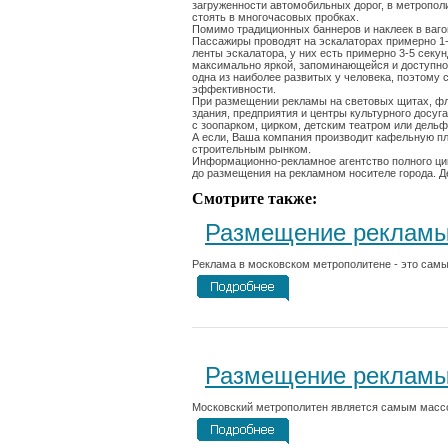
загруженности автомобильных дорог, в метропо
стоять в многочасовых пробках.
Помимо традиционных баннеров и наклеек в ваго
Пассажиры проводят на эскалаторах примерно 1
ленты эскалатора, у них есть примерно 3-5 секу
максимально яркой, запоминающейся и доступной.
одна из наиболее развитых у человека, поэтому
эффективности.
При размещении рекламы на световых щитах, фла
здания, предприятия и центры культурного досуг
с зоопарком, цирком, детским театром или дель
А если, Ваша компания производит кафельную пл
строительным рынком.
Информационно-рекламное агентство полного цик
до размещения на рекламном носителе города. Д
Смотрите также:
Размещение реклам
Реклама в московском метрополитене - это самы
Размещение рекламы
Московский метрополитен является самым массо