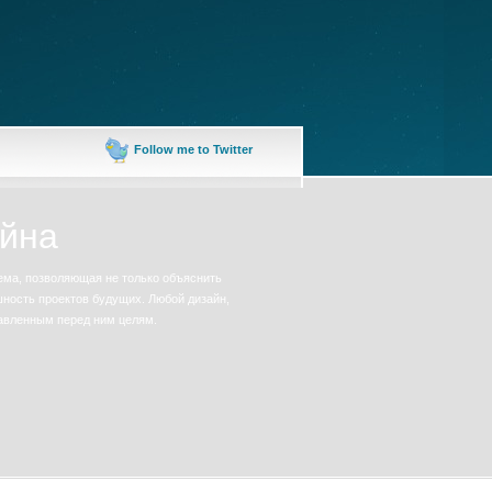
Follow me to Twitter
айна
ема, позволяющая не только объяснить
шность проектов будущих. Любой дизайн,
авленным перед ним целям.