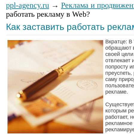
ppl-agency.ru
→
Реклама и продвижен
работать рекламу в Web?
Как заставить работать рекл
Вкратце: В
обращают в
своей цели
отвлекает 
попросту и
преуспеть,
саму приро
пользовате
рекламе.
Существует
которым ре
работает, н
рекламное
рекламируе