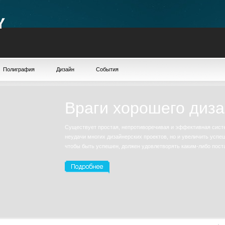
Полиграфия
Дизайн
События
Враги хорошего диз
Существует простая, непротиворечивая и эффективная сист
неудачи многих дизайнерских проектов, но и увеличить успе
чтобы быть успешен, должен удовлетворять каким-либо пост