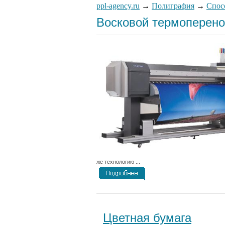
ppl-agency.ru
→
Полиграфия
→
Спос
Восковой термоперено
же технологию ...
Цветная бумага