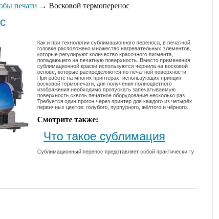
обы печати
→ Восковой термоперенос
с
Как и при технологии сублимационного переноса, в печатной
головке расположено множество нагревательных элементов,
которые регулируют количество красочного пигмента,
попадающего на печатную поверхность. Вместо применения
сублимационной краски используются чернила на восковой
основе, которые распределяются по печатной поверхности.
При работе на многих принтерах, использующих принцип
восковой термопечати, для получения полноцветного
изображения необходимо пропускать запечатываемую
поверхность сквозь печатное оборудование несколько раз.
Требуется один прогон через принтер для каждого из четырёх
первичных цветов: голубого, пурпурного, жёлтого и чёрного.
Смотрите также:
Что такое сублимация
Сублимационный перенос представляет собой практически ту