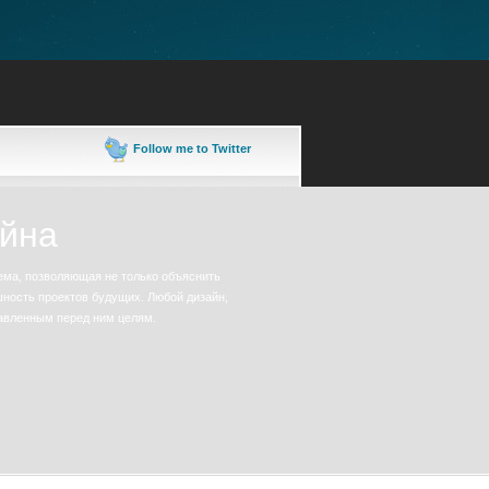
Follow me to Twitter
айна
ема, позволяющая не только объяснить
шность проектов будущих. Любой дизайн,
авленным перед ним целям.