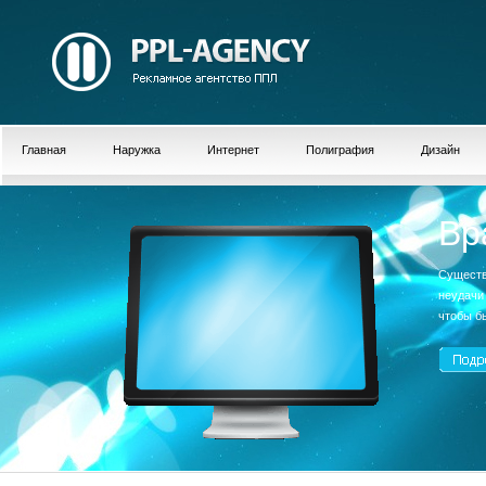
Главная
Наружка
Интернет
Полиграфия
Дизайн
Вр
Существ
неудачи
чтобы б