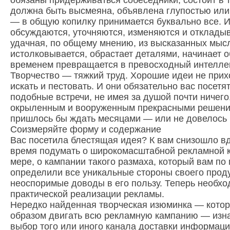
обязаны придерживаться собеседники, состоит в т
должна быть высмеяна, объявлена глупостью или
— в общую копилку принимается буквально все. 
обсуждаются, уточняются, изменяются и откладыв
удачная, по общему мнению, из высказанных мысл
истолковывается, обрастает деталями, начинает о
временем превращается в превосходный интеллек
Творчество — тяжкий труд. Хорошие идеи не прих
искать и пестовать. И они обязательно вас посетя
подобные встречи, не имея за душой почти ничего
окрыленным и вооруженным прекрасными решения
пришлось бы ждать месяцами — или не довелось 
Соизмеряйте форму и содержание
Вас посетила блестящая идея? К вам снизошло в
время подумать о широкомасштабной рекламной к
мере, о кампании такого размаха, который вам по 
определили все уникальные стороны своего проду
неоспоримые доводы в его пользу. Теперь необхо
практической реализации рекламы.
Нередко найденная творческая изюминка — кото
образом двигать всю рекламную кампанию — изн
выбор того или иного канала доставки информаци