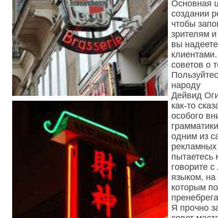
Основная ц
создании р
чтобы запо
зрителям и
вы надеете
клиентами.
советов о т
Пользуйте
народу
Дейвид Оги
как-то сказ
особого вн
грамматики
одним из с
рекламных 
пытаетесь к
говорите с
языком, на
которым по
пренебрега
Я прочно з