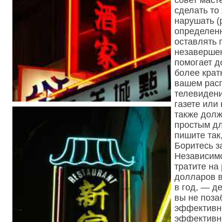
совет маст
сделать то
нарушать (
определен
оставлять
незаверше
помогает д
более крат
вашем расп
телевидени
газете или
также долж
простым дл
пишите так
Боритесь з
Независимо
тратите н
долларов в
в год, — д
вы не поза
эффективно
эффективн