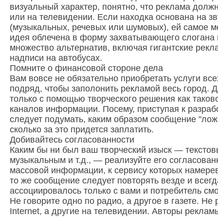
визуальный характер, понятно, что реклама должн
или на телевидении. Если находка основана на з
(музыкальных, речевых или шумовых), ей самое м
идея облечена в форму захватывающего слогана и
множество альтернатив, включая гигантские рекл
надписи на автобусах.
Помните о финансовой стороне дела
Вам вовсе не обязательно приобретать услуги вс
подряд, чтобы заполонить рекламой весь город. 
только с помощью творческого решения как таково
каналов информации. Посему, приступая к разраб
следует подумать, каким образом сообщение "ложи
сколько за это придется заплатить.
Добивайтесь согласованности
Каким бы ни был ваш творческий изыск — текстов
музыкальным и т.д., — реализуйте его согласован
массовой информации, к сервису которых намерев
то же сообщение следует повторять везде и всегд
ассоциировалось только с вами и потребитель смо
Не говорите одно по радио, а другое в газете. Н
Internet, а другие на телевидении. Авторы рекла