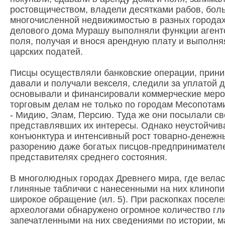
ростовщичеством, владели десятками рабов, бол
многочисленной недвижимостью в разных городах
делового дома Мурашу выполняли функции агенто
поля, получая и внося арендную плату и выполня
царских податей.
Писцы осуществляли банковские операции, прини
давали и получали векселя, следили за уплатой д
основывали и финансировали коммерческие меро
торговым делам не только по городам Месопотами
- Мидию, Элам, Персию. Туда же они посылали св
представлявших их интересы. Однако неустойчив
конъюнктура и интенсивный рост товарно-денежн
разорению даже богатых писцов-предпринимателей
представителях среднего состояния.
В многолюдных городах Древнего мира, где велас
глиняные таблички с нанесенными на них клиноп
широкое обращение (ил. 5). При раскопках посел
археологами обнаружено огромное количество гл
запечатленными на них сведениями по истории, м