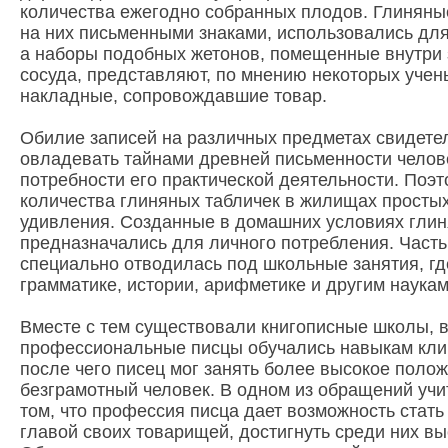
количества ежегодно собранных плодов. Глиняны
на них письменными знаками, использовались для
а наборы подобных жетонов, помещенные внутри 
сосуда, представляют, по мнению некоторых учен
накладные, сопровождавшие товар.
Обилие записей на различных предметах свидетель
овладевать тайнами древней письменности чело
потребности его практической деятельности. Поэ
количества глиняных табличек в жилищах просты
удивления. Созданные в домашних условиях глин
предназначались для личного потребления. Час
специально отводилась под школьные занятия, гд
грамматике, истории, арифметике и другим наукам
Вместе с тем существовали книгописные школы, в
профессиональные писцы обучались навыкам клин
после чего писец мог занять более высокое поло
безграмотный человек. В одном из обращений учит
том, что профессия писца дает возможность стать
главой своих товарищей, достигнуть среди них вы