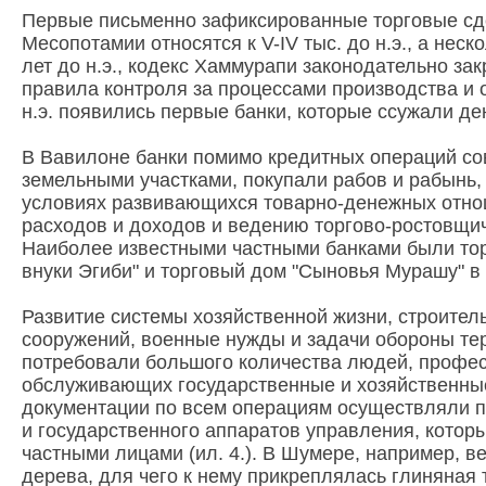
Первые письменно зафиксированные торговые сде
Месопотамии относятся к V-IV тыс. до н.э., а нес
лет до н.э., кодекс Хаммурапи законодательно за
правила контроля за процессами производства и обм
н.э. появились первые банки, которые ссужали де
В Вавилоне банки помимо кредитных операций со
земельными участками, покупали рабов и рабынь,
условиях развивающихся товарно-денежных отнош
расходов и доходов и ведению торгово-ростовщич
Наиболее известными частными банками были то
внуки Эгиби" и торговый дом "Сыновья Мурашу" в
Развитие системы хозяйственной жизни, строител
сооружений, военные нужды и задачи обороны те
потребовали большого количества людей, профе
обслуживающих государственные и хозяйственны
документации по всем операциям осуществляли п
и государственного аппаратов управления, котор
частными лицами (ил. 4.). В Шумере, например, в
дерева, для чего к нему прикреплялась глиняная 