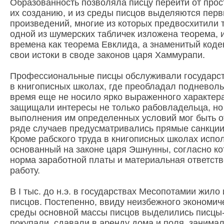
Образованность позволяла писцу перейти от прост
их созданию, и из среды писцов выделяются пер
произведений, многие из которых предвосхитили 
одной из шумерских табличек изложена теорема, 
времена как теорема Евклида, а знаменитый коде
свои истоки в своде законов царя Хаммурапи.
Профессиональные писцы обслуживали государс
в книгописных школах, где преобладал подневольн
время еще не носило ярко выраженного характер
защищали интересы не только рабовладельца, но 
выполнения им определенных условий мог быть от
ряде случаев предусматривались прямые санкции 
Кроме рабского труда в книгописных школах испо
основанный на законе царя Эшнунны, согласно к
норма заработной платы и материальная ответст
работу.
В I тыс. до н.э. в государствах Месопотамии жило
писцов. Постепенно, ввиду неизбежного экономиче
среды основной массы писцов выделились писцы
покупали, сдавали в аренду дома и поля, занимал